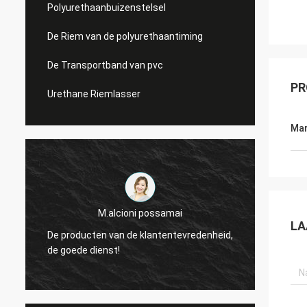
Polyurethaanbuizenstelsel
De Riem van de polyurethaantiming
De Transportband van pvc
PR
Urethane Riemlasser
Mar
M.alcioni possamai
LA
De producten van de klantentevredenheid,
wij zi
de goede dienst!
van de