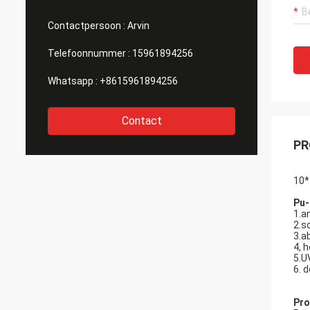
Contactpersoon :
Arvin
Telefoonnummer :
15961894256
Whatsapp :
+8615961894256
Contact
PR
10
Pu-
1.an
2.s
3.a
4, h
5.U
6. 
Pro