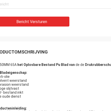
Bericht Versturen
ODUCTOMSCHRIJVING
*50MM 65A
het Oplosbare Bestand Pu Blad van
de de
Drukrubberschu
Bladeigenschap:
ti-olie
olvent weerstand
brasion weerstand
oge slijtvast
V- bestand inkt
de oude dienst
ducteninleiding: