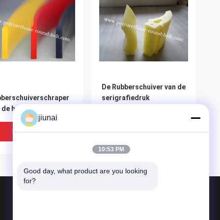
De Rubberschuiver van de
berschuiverschraper
serigrafiedruk
 de het schermdruk
jiunai
Beste Prijs
Beste Prijs
10:53 PM
Good day, what product are you looking 
for?
Producten
Polyurethaan om Riem