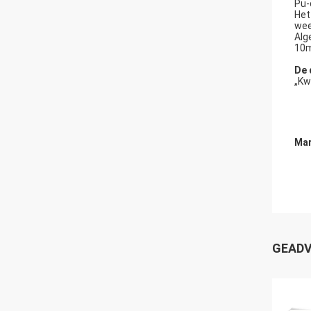
Pu-
Het
wee
Al
10m
De 
„Kw
Mar
GEADV