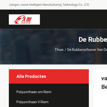
Jiangsu Jiunai Intelligent Manufacturing Technology Co., LTD
De Rubbe
Thuis
/
De Rubberschuiver Van D
Alle Producten
va
Be
Polyurethaan om Riem
Polyurethaan V Riem