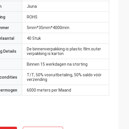
m
Jiuna
ing
ROHS
mmer
5mm*35mm*4000mm
elaantal
40 Stuk
De binnenverpakking is plastic film.outer
g Details
verpakking is karton
Binnen 15 werkdagen na storting
T/T, 50% vooruitbetaling, 50% saldo vóór
condities
verzending
 vermogen
6000 meters per Maand