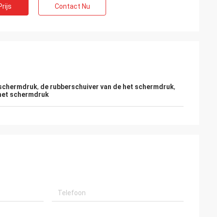
rijs
Contact Nu
 schermdruk
,
de rubberschuiver van de het schermdruk
,
 het schermdruk
e
M.alcioni possamai
pulair in mijn
De producten van de klantentevredenheid
de goede dienst!