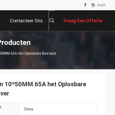
Dutch
Contacteer Ons
Vraag Een Offerte
Producten
Aan
*50MM 65A Het Oplosbare Bestand
van 10*50MM 65A het Oplosbare
iver
n
China