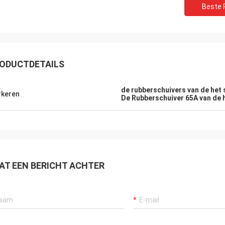
Beste P
ODUCTDETAILS
de rubberschuivers van de het
keren
De Rubberschuiver 65A van de
Mr.Mike
M. jon
AT EEN BERICHT ACHTER
jn zeer geïmponeerd met de kwaliteit
uw producten zijn zeer po
 riemen u produceerde.
markten.