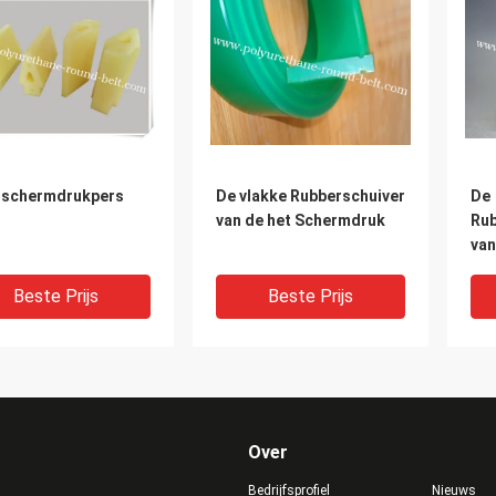
schermdrukpers
De vlakke Rubberschuiver
De
van de het Schermdruk
Rub
van
Beste Prijs
Beste Prijs
Over
Bedrijfsprofiel
Nieuws