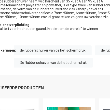
de rubberschuiver heeft wijd hardheid van 35 kust A aan 95 kust A.
 materiaal heeft polyester en polyether, is er type twee van rubbersc
rstand, de vorm van de rubberschuiverrand vlak /sharp /bevel ect.
gemene rubberschuiverspecificatie 7mm*50mm, 6mm*80mm, 8
m*50mm, 10mm*60mm enz. al grootte kan volgens uw vereiste zijn.
dienstverplichting:
aliteit voor het houden gaand, Krediet om de wereld“ te winnen
keringen:
de rubberschuiver van de het schermdruk
de ru
De Rubberschuiver van de het schermdruk
ISEERDE PRODUCTEN