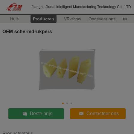
Jiangsu Jiunai Intelligent Manufacturing Technology Co., LTD
Huis
Producten
VR-show
Ongeveer ons
>>
OEM-schermdrukpers
Beste prijs
Contacteer ons
Productdetails