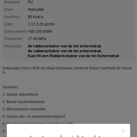
Materiaal:
PU
Kleur:
Natuurlijk
Hardheid:
90 Kust a
Dikte:
1.12-1,25 g/cm3
Scheursterkte:
>50-155 KN/M
Treksterkte:
17-49 MPa
de rubberschuiver van de het schermdruk
Hoog licht:
,
de rubberschuiver van de het schermdruk
,
Kust 90 een Rubberschuiver van de het Schermdruk
Natuurlijke Kleur OEM-Op Maat Gemaakte Zeefdruk Rakel Hardheid 90 Shore
A
Voordeel:
1. Goede slijtvastheid
2. Breed hardheidsbereik
3. Mechanische intensiteit
4. Goede olie- en waterbestendigheid
5. Goede weerstand tegen oxidatie en hitte
6. Lage temperatuurbestendigheid