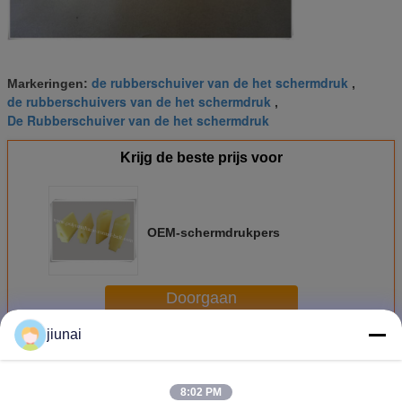
de rubberschuiver van de het schermdruk
Markeringen:
,
de rubberschuivers van de het schermdruk
,
De Rubberschuiver van de het schermdruk
Krijg de beste prijs voor
OEM-schermdrukpers
Doorgaan
jiunai
De Rubberschuiver van de het schermdruk
Meer
8:02 PM