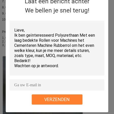
Laat een bericht achter
7. Schokabsorptie
8. Goede elektrische isolatie-eigenschappen
We bellen je snel terug!
9. Goede scheurweerstand
10. Lage compressieset
Product Samenvatting
1, Oplosmiddelbestendigheid, Goed herslijpbare zeefdrukrakels
2, Perfecte elasticiteit, Uitstekende rand, Lage zwelling zeefdrukrakels
3, Slijtvastheid, Verschillende oplosmiddelbestendigheid, zeefdrukrakels
VERZENDEN