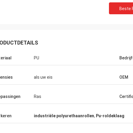
Beste P
ODUCTDETAILS
eriaal
PU
Bedrijf
ensies
als uw eis
OEM
Mr.Mike
M. jon
passingen
Ras
Certifi
jn zeer geïmponeerd met de kwaliteit
uw producten zijn zeer po
 riemen u produceerde.
markten.
keren
industriële polyurethaanrollen
,
Pu-roldeklaag