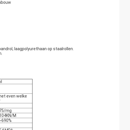
jnbouw
ndrol, laagpolyurethaan op staalrollen.
m.
ol
et even welke
r
75/mg
104KN/M
~690%