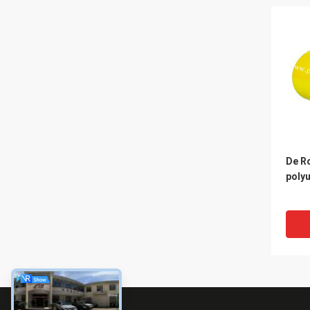
De Ro
poly