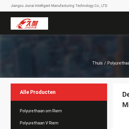
Jiangsu Jiunai Intelligent Manufacturing Technology Co., LTD
Thuis
/
Polyurethaa
Alle Producten
De
M
Polyurethaan om Riem
Polyurethaan V Riem