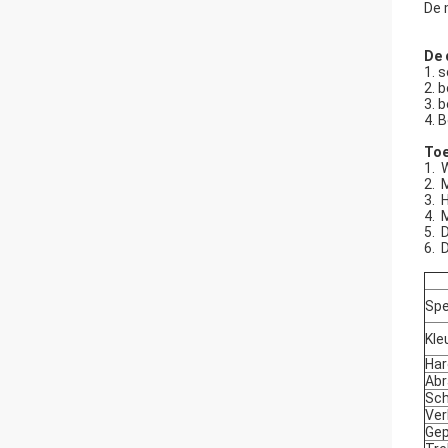
De 
De 
1.
s
2.
b
3.
b
4.
B
Toe
1.
W
2.
M
3.
H
4.
5.
D
6.
D
Spe
Kle
Har
Abr
Sch
Ver
Gep