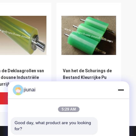
 de Deklaagrollen van
Van het de Schurings de
 douane Industriële
Bestand Kleurrijke Pu
urrijke Pu
Polyurethaan van
jiunai
yurethaan de
polyurethaanrollen
lenvervanging,
Wielen van de de
Beste Prijs
Beste Prijs
yurethaanrollen
Deklaagrol
5:29 AM
Good day, what product are you looking 
for?