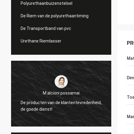
Polyurethaanbuizenstelsel
De Riem van de polyurethaantiming
De Transportband van pvc
Urethane Riemlasser
PR
Mat
Dim
M.alcioni possamai
Toe
De producten van de klantentevredenheid,
wij zi
de goede dienst!
van de
Mar