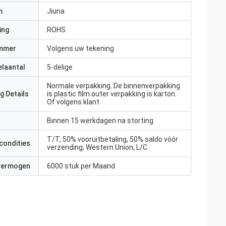
m
Jiuna
ing
ROHS
mmer
Volgens uw tekening
elaantal
5-delige
Normale verpakking. De binnenverpakking
g Details
is plastic film.outer verpakking is karton.
Of volgens klant
Binnen 15 werkdagen na storting
T/T, 50% vooruitbetaling, 50% saldo vóór
condities
verzending; Western Union; L/C
 vermogen
6000 stuk per Maand