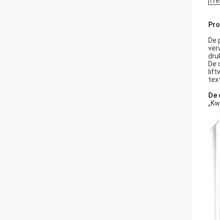
Tr
Pro
De 
ver
dru
De 
lif
tex
De 
„Kw