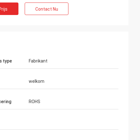
rijs
Contact Nu
s type
Fabrikant
welkom
e
M.alcioni possamai
cering
ROHS
pulair in mijn
De producten van de klantentevredenheid
de goede dienst!