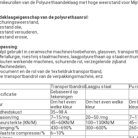
milieurollen van de Polyurethaandeklaag met hoge weerstand voor Mi
deklaageigenschap van de polyurethaanrol:
churingsweerstand,
estand olie,
estand verouderen,
estand erosie,
passing:
ijd gebruikt in ceramische machinestoebehoren, glasoven, transportba
etallurgie, roestvrij staalmachines, laagpolyurethaan op staalcentru
outen werkende machines, schurende rol, verzegelende zijband.
Machinedelen,
ocument en de rol van de textieldruktransportband,
e transportbandrol van de verpakkingsmachine, enz.
Transportbandrol
Laagpu staal
Pu r
Gebaseerd op
cificatie
tekeningen
Om het even
Om het even welke
Om h
ur
welke kleur
kleur
kleu
dheidskust
35~98 A
asion/mg
7~15/mg
20~50 /mg
7~1
eursterkte (KN/M)
45~60KN/M
100~130KN/M
45~
lenging/%
430~690%
300~600%
260
laatste compressie/%
6~10%