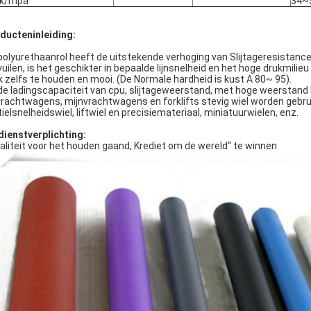
ek/mpa
34~
ducteninleiding:
polyurethaanrol heeft de uitstekende verhoging van Slijtageresistance
vuilen, is het geschikter in bepaalde lijnsnelheid en het hoge drukmilie
k zelfs te houden en mooi. (De Normale hardheid is kust A 80~ 95).
de ladingscapaciteit van cpu, slijtageweerstand, met hoge weerstand k
tvrachtwagens, mijnvrachtwagens en forklifts stevig wiel worden gebruikt
tielsnelheidswiel, liftwiel en precisiemateriaal, miniatuurwielen, enz.
dienstverplichting:
aliteit voor het houden gaand, Krediet om de wereld“ te winnen