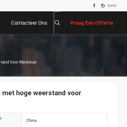
Dutch
Contacteer Ons
Vraag Een Offerte
Aan
stand Voor Mijnbouw
g met hoge weerstand voor
n
China