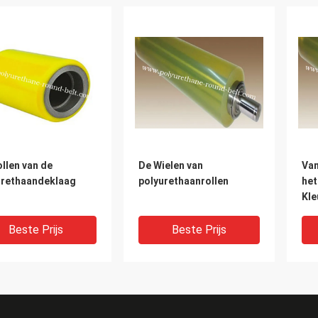
llen van de
De Wielen van
Van
urethaandeklaag
polyurethaanrollen
het
Kle
Pol
Wie
Beste Prijs
Beste Prijs
Pol