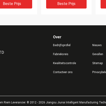
Wielenvervanging,
Wie
Beste Prijs
Beste Prijs
Polyurethaanrollen
Dek
Over
Bedrijfsprofiel
Nieuws
LTD
Fabrieksreis
Gevallen
Kwaliteitscontrole
Sitemap
e Industriële Pu
Polyurethaanrollen, de
Pu-
Contacteer ons
Privacybel
n van
Industriële Kleurrijke Pu-
Wie
urethaanrollen voor
Vervanging van de
Tra
sportband
Rolwielen van de
Pol
Polyurethaandeklaag
Dek
Beste Prijs
Beste Prijs
Rol
m Riem Leverancier. © 2012 - 2026 Jiangsu Jiunai Intelligent Manufacturing Techn