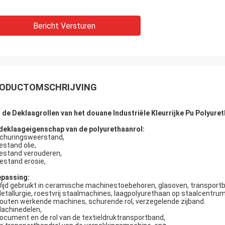
Bericht Versturen
ODUCTOMSCHRIJVING
 de Deklaagrollen van het douane Industriële Kleurrijke Pu Polyure
deklaageigenschap van de polyurethaanrol:
churingsweerstand,
estand olie,
bestand verouderen,
Bestand erosie,
passing:
ijd gebruikt in ceramische machinestoebehoren, glasoven, transportba
Metallurgie, roestvrij staalmachines, laagpolyurethaan op staalcentrum
Houten werkende machines, schurende rol, verzegelende zijband.
Machinedelen,
Document en de rol van de textieldruktransportband,