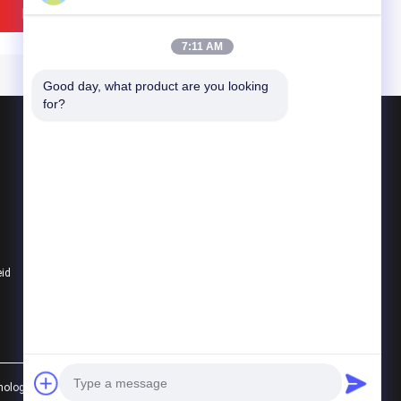
len van de de
Polyurethaanrollen
Beste Prijs
Beste Prijs
laagrol
7:11 AM
Good day, what product are you looking 
for?
Producten
Polyurethaan om Riem
Polyurethaan V Riem
Super Greepriem
Gebruik van de de
Polyurethaan Met een
eid
Alle categorieën
len Industriële
laag bedekte Rollen voor
nsmissie van
Machines het
yurethaan het
Cementeren Machine
laag Behandelde
Rubberrol om het even
Beste Prijs
Beste Prijs
len
welke kleur
ology Co., LTD. All Rights Reserved.