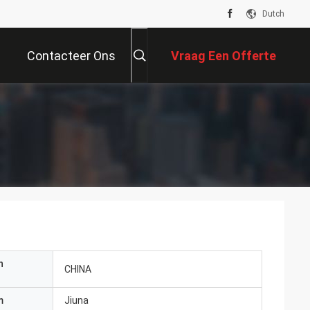
Dutch
Contacteer Ons
Vraag Een Offerte
Aan
n
CHINA
m
Jiuna