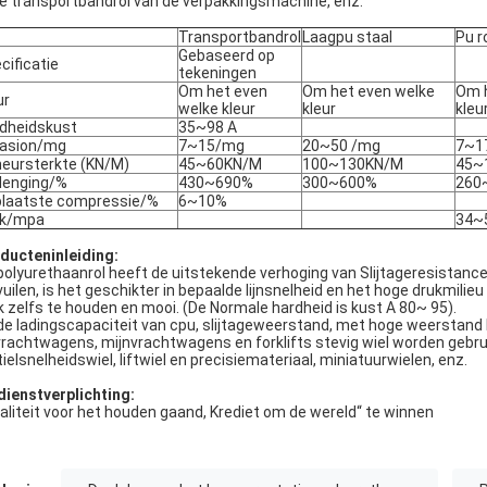
De transportbandrol van de verpakkingsmachine, enz.
Transportbandrol
Laagpu staal
Pu r
Gebaseerd op
cificatie
tekeningen
Om het even
Om het even welke
Om h
ur
welke kleur
kleur
kleu
dheidskust
35~98 A
asion/mg
7~15/mg
20~50 /mg
7~1
eursterkte (KN/M)
45~60KN/M
100~130KN/M
45~
lenging/%
430~690%
300~600%
260
laatste compressie/%
6~10%
ek/mpa
34~
ducteninleiding:
polyurethaanrol heeft de uitstekende verhoging van Slijtageresistance
vuilen, is het geschikter in bepaalde lijnsnelheid en het hoge drukmilie
k zelfs te houden en mooi. (De Normale hardheid is kust A 80~ 95).
de ladingscapaciteit van cpu, slijtageweerstand, met hoge weerstand k
tvrachtwagens, mijnvrachtwagens en forklifts stevig wiel worden gebruikt
tielsnelheidswiel, liftwiel en precisiemateriaal, miniatuurwielen, enz.
dienstverplichting:
aliteit voor het houden gaand, Krediet om de wereld“ te winnen