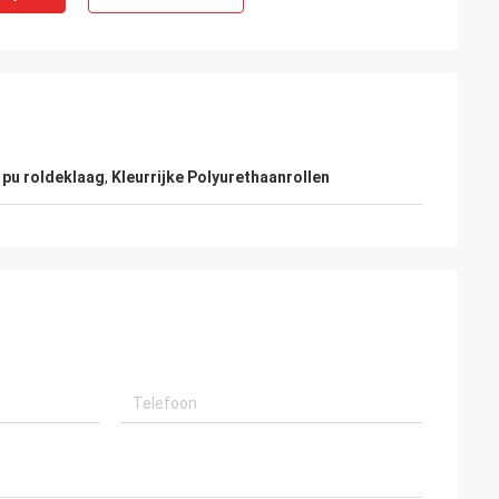
,
pu roldeklaag
,
Kleurrijke Polyurethaanrollen
e
M.alcioni possamai
pulair in mijn
De producten van de klantentevredenheid
de goede dienst!