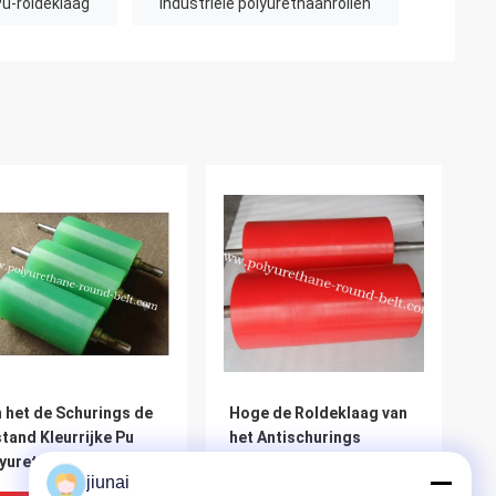
u-roldeklaag
industriële polyurethaanrollen
 het de Schurings de
Hoge de Roldeklaag van
tand Kleurrijke Pu
het Antischurings
yurethaan van
Industriële Rode
jiunai
yurethaanrollen
Polyurethaan,