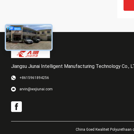
Jiangsu Jiunai Intelligent Manufacturing Technology Co., 
+8615961894256
OEM d
arvin@wxjiunai.com
Wiele
Poly
Tran
China Goed Kwaliteit Polyurethaan o