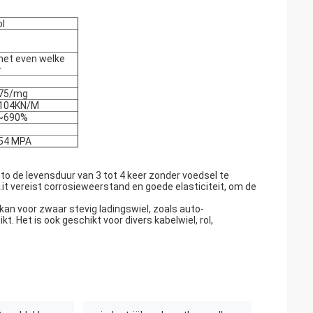
ol
et even welke
r
75/mg
104KN/M
~690%
54 MPA
to de levensduur van 3 tot 4 keer zonder voedsel te
u .it vereist corrosieweerstand en goede elasticiteit, om de
an voor zwaar stevig ladingswiel, zoals auto-
. Het is ook geschikt voor divers kabelwiel, rol,