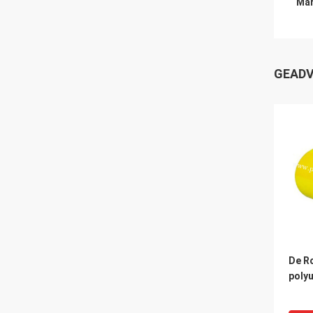
Mar
GEADV
De Ro
poly