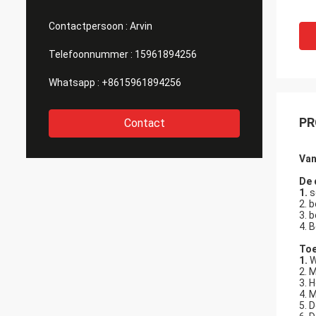
Contactpersoon :
Arvin
Telefoonnummer :
15961894256
Whatsapp :
+8615961894256
PR
Contact
Van
De 
1.
s
2. b
3. 
4. 
Toe
1.
W
2. 
3. 
4. 
5. 