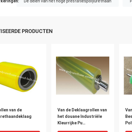
keringen:
De delen van het hoge prestatiespolyurethaan
P
ISEERDE PRODUCTEN
llen van de
Van de Deklaagrollen van
Van
urethaandeklaag
het douane Industriële
Bes
Kleurrijke Pu
Pol
Polyurethaan de
pol