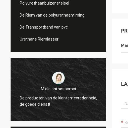
Polyurethaanbuizenstelsel
De Riem van de polyurethaantiming
De Transportband van pvc
PR
Urethane Riemlasser
Mar
LA
M.alcioni possamai
De producten van de klantentevredenheid,
wij zi
de goede dienst!
van de