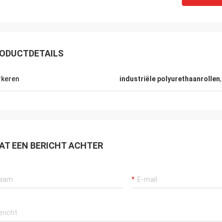
ODUCTDETAILS
keren
industriële polyurethaanrollen
AT EEN BERICHT ACHTER
Mr.Mike
M. jon
jn zeer geïmponeerd met de kwaliteit
uw producten zijn zeer po
 riemen u produceerde.
markten.