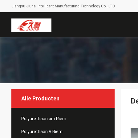
Jiangsu Jiunai Intelligent Manufacturing Technology Co., LTD
Alle Producten
De
Polyurethaan om Riem
Polyurethaan V Riem