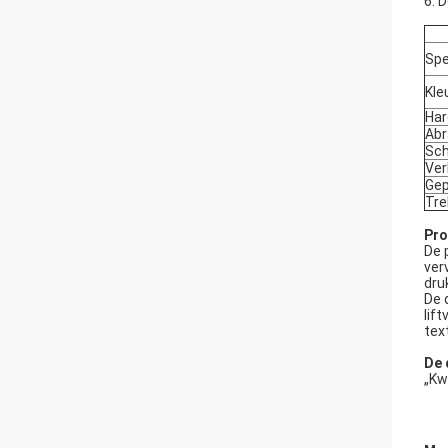
6. 
Spe
Kle
Har
Abr
Sch
Ver
Gep
Tr
Pro
De 
ver
dru
De 
lif
tex
De 
„Kw