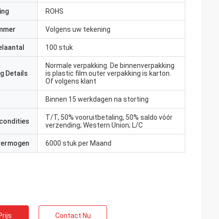
ing
ROHS
mmer
Volgens uw tekening
elaantal
100 stuk
Normale verpakking. De binnenverpakking
g Details
is plastic film.outer verpakking is karton.
Of volgens klant
Binnen 15 werkdagen na storting
T/T, 50% vooruitbetaling, 50% saldo vóór
condities
verzending; Western Union; L/C
 vermogen
6000 stuk per Maand
rijs
Contact Nu