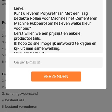
welke grootte kan douane zijn door uw vereiste.
Pu-van de Polyurethaan rubberblad en raad Toepassing:
1
.
Wijd gebruikt voor de metallurgieindustrie
mijnbouw
2.
de aardolieindustrie
3.
auto-industrie
4.
bouwnijverheid
5.
de algemene industrie enz. van het machinesmateriaal
6.
Eigenschap van het polyurethaan de rubberblad:
VERZENDEN
Goede elasticiteit
1.
elektrische isolatie en schok-buffer
2.
3. schuringsweerstand
bestand olie
4.
bestand verouderen
5.