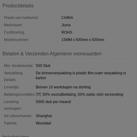
Productdetails
Plaats van herkomst:
CHINA
Merknaam:
Jiuna
Certificering:
ROHS
Modelnummer:
15MM x 500mm x 500mm
Betalen & Verzenden Algemene voorwaarden
Min. bestelaantal:
500 Stuk
Verpakking
De binnenverpakking is plastic film.outer verpakking is
karton
Details:
Levertijd:
Binnen 10 werkdagen na storting
Betalingscondities:
T/T, 50% vooruitbetaling, 50% saldo vóór verzending
Levering
5000 stuk per maand
vermogen:
De uitvoerhaven:
Shanghai
Fabriek:
Wuxistad