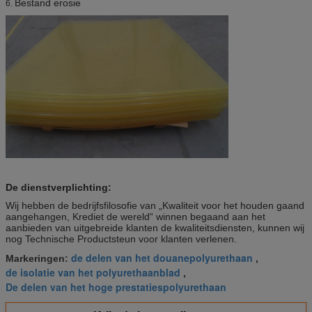
Bestand erosie
6.
De dienstverplichting:
Wij hebben de bedrijfsfilosofie van „Kwaliteit voor het houden gaand
aangehangen, Krediet de wereld“ winnen begaand aan het
aanbieden van uitgebreide klanten de kwaliteitsdiensten, kunnen wij
nog Technische Productsteun voor klanten verlenen.
de delen van het douanepolyurethaan
Markeringen:
,
de isolatie van het polyurethaanblad
,
De delen van het hoge prestatiespolyurethaan