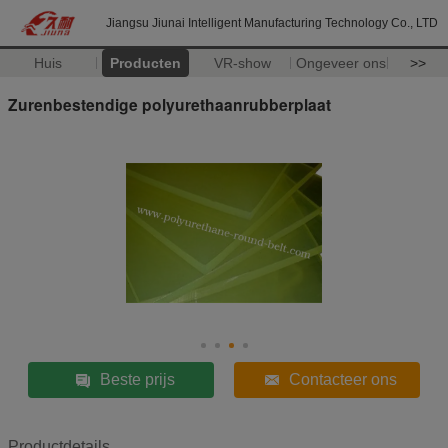
Jiangsu Jiunai Intelligent Manufacturing Technology Co., LTD
Huis
Producten
VR-show
Ongeveer ons
>>
Zurenbestendige polyurethaanrubberplaat
Beste prijs
Contacteer ons
Productdetails