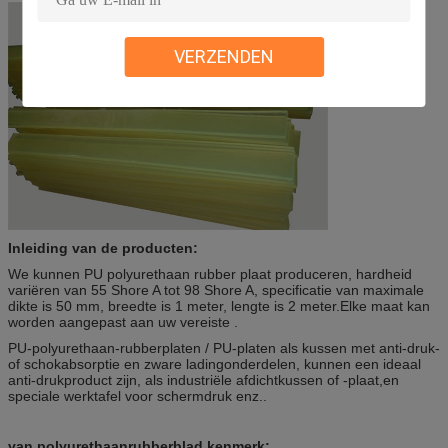
VERZENDEN
Inleiding van de producten:
We kunnen PU polyurethaan rubber plaat produceren, hardheid
variëren van 55 Shore A tot 98 Shore A, specificatie van maximale
dikte is 50 mm, breedte is 1 meter, lengte is 2 meter.Elke maat kan
worden aangepast aan uw vereiste .
PU-polyurethaan-rubberplaten / PU-platen als kussen met anti-druk-
of schokabsorptie en zware ladingonderdelen, kunnen een ideaal
anti-drukproduct zijn, als industriële afdichtkussen of -plaat,en
speciale werktafel voor schermdruk enz..
van polyurethaanrubber
blad kenmerk: