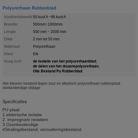
Polyurethaan Rubberblad
Hardheidsbereik:
50 kust A ~98 kust A
Breedte:
500mm~1000mm
Lengte:
500 mm ~ 2000 mm
Dikte:
2 mm tot 50 mm
Materiaal:
Polyurethaan
Kleur:
Elk
de isolatie van het polyurethaanblad
Hoog licht:
,
de delen van het douanepolyurethaan
,
Olie Bestand Pu Rubberblad
Alle kleuren bestand tegen zuur en alkalisch polyurethaan rubberplaat
oliebestendige slijtage
Specificaties
PU-plaat:
1.
elektrische isolatie
2. Impregnant resistent
3.Ozonbestendige
4Stralingsbestand, verouderingsbestand