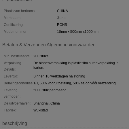
Plaats van herkomst:
CHINA
Merknaam:
Jiuna
Certificering:
ROHS
Modelnummer:
10mm x 500mm x1000mm
Betalen & Verzenden Algemene voorwaarden
Min. bestelaantal:
200 stuks
Verpakking
De binnenverpakking is plastic film.outer verpakking is
karton.
Details:
Levertijd:
Binnen 10 werkdagen na storting
Betalingscondities:
T/T, 50% vooruitbetaling, 50% saldo vóór verzending
Levering
5000 stuk per maand
vermogen:
De uitvoerhaven:
Shanghai, China
Fabriek:
Wuxistad
beschrijving