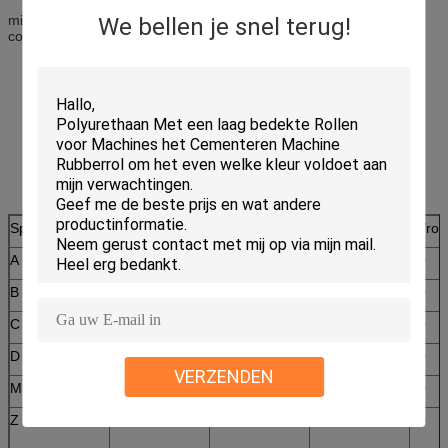
milieu's zoals het bewegen van
We bellen je snel terug!
concrete blokken, bakstenen, en tegels allerhande.
Specificatie
X (mm)
H (mm)
Z (mm)
M/roll
A
13
8
3.5
30
B
17
11
3.5
30
C
22
14
3.5
30
D
32
19
3.5
30
VERZENDEN
M
8
4
50
Z
10
5
3.5
50