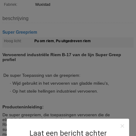
Fabriek:
Wuxistad
beschrijving
Super Greepriem
Pu om riem
Pu uitgedreven riem
Hoog licht:
,
Vervoerend industriële Riem B-17 van de lijn Super Greep
profiel
De super Toepassing van de greepriem:
· Wijd gebruikt in het vervoeren van gladde milieu's,
· Op het steile hellingen industrieel vervoeren.
Producteninleiding:
De super greepriem, die toepassingen vervoeren die de
elasticiteit van een niet versterkte v-
Riem vereisen combineerde met een
super greepoppervlakte. Perfectioneer voor het vervoeren in het
Laat een bericht achter
meest schurend