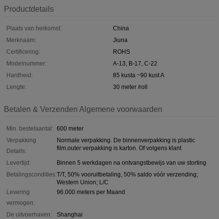
Productdetails
Plaats van herkomst:
China
Merknaam:
Jiuna
Certificering:
ROHS
Modelnummer:
A-13, B-17, C-22
Hardheid:
85 kusta ~90 kust A
Lengte:
30 meter /roll
Betalen & Verzenden Algemene voorwaarden
Min. bestelaantal:
600 meter
Verpakking
Normale verpakking. De binnenverpakking is plastic
film.outer verpakking is karton. Of volgens klant
Details:
Levertijd:
Binnen 5 werkdagen na ontvangstbewijs van uw storting
Betalingscondities:
T/T, 50% vooruitbetaling, 50% saldo vóór verzending;
Western Union; L/C
Levering
96.000 meters per Maand
vermogen:
De uitvoerhaven:
Shanghai