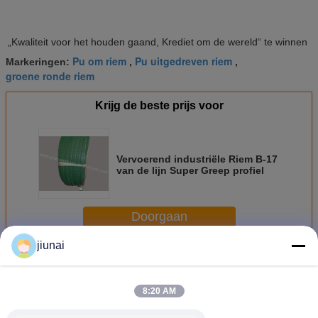
„Kwaliteit voor het houden gaand, Krediet om de wereld“ te winnen
Pu om riem
Pu uitgedreven riem
Markeringen:
,
,
groene ronde riem
Krijg de beste prijs voor
Vervoerend industriële Riem B-17
van de lijn Super Greep profiel
Doorgaan
jiunai
Super Greepriem
Meer
8:20 AM