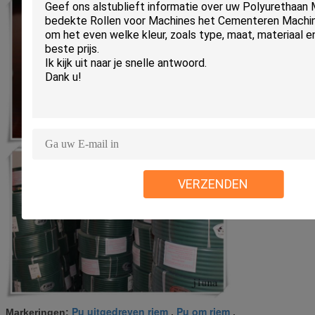
VERZENDEN
Pu uitgedreven riem
Pu om riem
Markeringen:
,
,