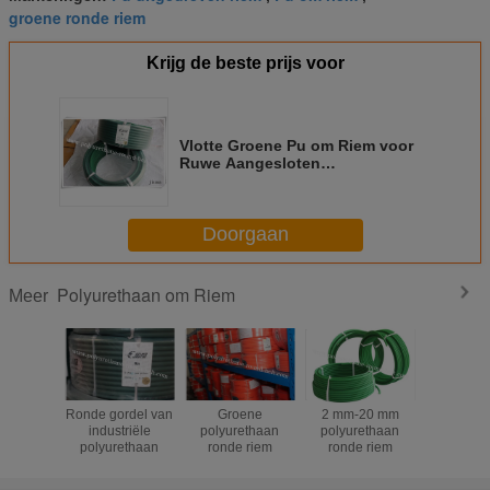
groene ronde riem
Krijg de beste prijs voor
Vlotte Groene Pu om Riem voor
Ruwe Aangesloten
Transmissiemachine, gemakkelijk
Doorgaan
Polyurethaan om Riem
Meer
Ronde gordel van
Groene
2 mm-20 mm
Pu om Vlo
industriële
polyurethaan
polyurethaan
Invoer Gr
polyurethaan
ronde riem
ronde riem
van 
Riemoppe