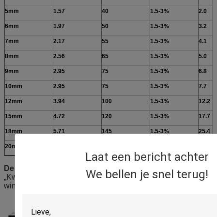
5mm
1.57
40
1.5-3%
2.0
6mm
1.97
50
1.5-3%
3.2
7mm
2.17
55
1.5-3%
4.1
8mm
2.56
65
1.5-3%
5.0
9mm
2.95
75
1.5-3%
6.8
10mm
2.95
75
1.5-3%
7.7
12mm
3.94
100
1.5-3%
12.2
15mm
4.72
120
1.5-3%
17.7
18mm
5.71
145
1.5-3%
25.4
20mm
6.30
160
1.5-3%
31.3
Laat een bericht achter
De dienstverplichting:
We bellen je snel terug!
„Kwaliteit voor het houden gaand, Krediet om de wereld“ te
winnen