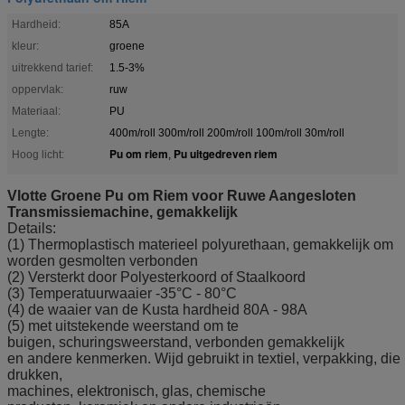
Hardheid:
85A
kleur:
groene
uitrekkend tarief:
1.5-3%
oppervlak:
ruw
Materiaal:
PU
Lengte:
400m/roll 300m/roll 200m/roll 100m/roll 30m/roll
Pu om riem
Pu uitgedreven riem
Hoog licht:
,
Vlotte Groene Pu om Riem voor Ruwe Aangesloten
Transmissiemachine, gemakkelijk
Details:
(1) Thermoplastisch materieel polyurethaan, gemakkelijk om
worden gesmolten verbonden
(2) Versterkt door Polyesterkoord of Staalkoord
(3) Temperatuurwaaier -35°C - 80°C
(4) de waaier van de Kusta hardheid 80A - 98A
(5) met uitstekende weerstand om te
buigen, schuringsweerstand, verbonden gemakkelijk
en andere kenmerken. Wijd gebruikt in textiel, verpakking, die
drukken,
machines, elektronisch, glas, chemische