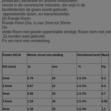
producten, keramiek en andere industrieën,
vooral in de ceramische industrie, die wijd in de
faciliteitenlijn de glans wordt gebruikt,
oppoetsende lijnen, en transmissielijn.
(6) Ronde Riem:
Ronde Riem Dia. is van 2mm tot 30mm
De
vlotte Riem met goede oppervlakte eindigt; Ruwe riem met zel
Zij worden wijd gebruikt.
Pu om riem met versterking
Punten NO.Φ
Minste straal van winding
Uitrekkend tarief
Maximu
DIA (mm)
In
mm
%
Kg
2mm
0.79
20
1.5-3%
0.3
2.5mm
0.87
22
1.5-3%
0.4
3mm
0.98
25
1.5-3%
0.7
3.5mm
1.18
30
1.5-3%
0.95
4mm
1.38
35
1.5-3%
1.2