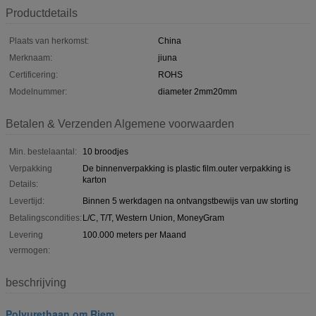
Productdetails
Plaats van herkomst:
China
Merknaam:
jiuna
Certificering:
ROHS
Modelnummer:
diameter 2mm20mm
Betalen & Verzenden Algemene voorwaarden
Min. bestelaantal:
10 broodjes
Verpakking
De binnenverpakking is plastic film.outer verpakking is
karton
Details:
Levertijd:
Binnen 5 werkdagen na ontvangstbewijs van uw storting
Betalingscondities:
L/C, T/T, Western Union, MoneyGram
Levering
100.000 meters per Maand
vermogen:
beschrijving
Polyurethaan om Riem