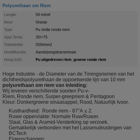
Polyurethaan om Riem
Lengte:
50 m/roll
kleur:
Oranje
Type:
Pu vlotte ronde riem
Appl.Temp:
35/+75
Treksterkte:
55N/mm2
Hoofdfunctie:
Aandrijvingstransmissie
Pu uitgedreven riem
groene ronde riem
Hoog licht:
,
Hoge Industrie - de Diameter van de Timingsriemen van het
dichtheidspolyurethaan de oppoetsende lijn van 10 mm
polyurethaan om riem van inleiding:
Wij leveren verschillende soorten Pu-v-
Riem, Ronde riem, Surper-greepriem & Pentagoon
Kleur: Donkergroene sinaasappel, Rood, Natuurlijk Ivoor.
Kusthardheid: Ronde riem - 87°A ± 2.
Ruwe oppervlakte: Normale Ruw/Ruwer.
Staal, Glas & Aramid-Versterking op verzoek.
Gemakkelijk verbonden met het Lassenuitrustingen van
BCTech
Eigenschappen: