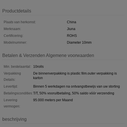
Productdetails
Plaats van herkomst:
China
Merknaam:
Jiuna
Certificering:
ROHS
Modelnummer:
Diameter 10mm
Betalen & Verzenden Algemene voorwaarden
Min. bestelaantal:
10rolls
Verpakking
De binnenverpakking is plastic film.outer verpakking is
karton
Details:
Levertijd:
Binnen 5 werkdagen na ontvangstbewijs van uw storting
Betalingscondities:
T/T, 50% vooruitbetaling, 50% saldo vóór verzending
Levering
95.000 meters per Maand
vermogen:
beschrijving