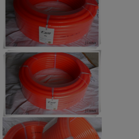
20mm
6.30
160
1.5-3%
31.3