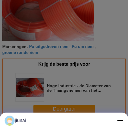
Pu uitgedreven riem
Pu om riem
Markeringen:
,
,
groene ronde riem
Krijg de beste prijs voor
Hoge Industrie - de Diameter van
de Timingsriemen van het
dichtheidspolyurethaan de
oppoetsende lijn van 10 mm
Doorgaan
jiunai
Polyurethaan om Riem
Meer