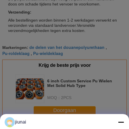
doos om schade tijdens het vervoer te voorkomen.
Verzending:
Alle bestellingen worden binnen 1-2 werkdagen verwerkt en
verzonden via standaard landvervoer.Versnelde
verzendmogelijkheden tegen extra kosten.
de delen van het douanepolyurethaan
Markeringen:
,
Pu-roldeklaag
Pu-wieldeklaag
,
Krijg de beste prijs voor
6 inch Custom Service Pu Wielen
Met Solid Hub Type
MOQ：
2PCS
Doorgaan
jiunai
Polyurethaanwielen
Meer