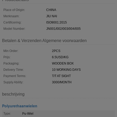
Place of Origin:
CHINA
Merknaam:
JIU NAI
Certificering:
ISO9001:2015
Model Number:
JN001/002/003/004/005
Betalen & Verzenden Algemene voorwaarden
Min Order:
2PCS
Prijs:
6.5USD/KG
Packaging:
WOODEN BOX
Delivery Time:
10 WORKING DAYS
Payment Terms:
T/T AT SIGHT
Supply Ability:
3000/MONTH
beschrijving
Polyurethaanwielen
Type:
Pu-Wiel