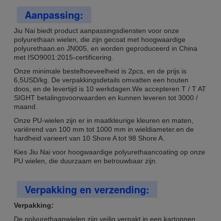
Aanpassing:
Jiu Nai biedt product aanpassingsdiensten voor onze
polyurethaan wielen, die zijn gecoat met hoogwaardige
polyurethaan.en JN005, en worden geproduceerd in China
met ISO9001:2015-certificering.
Onze minimale bestelhoeveelheid is 2pcs, en de prijs is
6,5USD/kg. De verpakkingsdetails omvatten een houten
doos, en de levertijd is 10 werkdagen.We accepteren T / T AT
SIGHT betalingsvoorwaarden en kunnen leveren tot 3000 /
maand.
Onze PU-wielen zijn er in maatkleurige kleuren en maten,
variërend van 100 mm tot 1000 mm in wieldiameter.en de
hardheid varieert van 10 Shore A tot 98 Shore A.
Kies Jiu Nai voor hoogwaardige polyurethaancoating op onze
PU wielen, die duurzaam en betrouwbaar zijn.
Verpakking en verzending:
Verpakking:
De polyurethaanwielen zijn veilig verpakt in een kartonnen