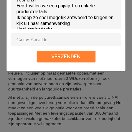
gelegenheden en scenario's. Ze worden vaak gebruikt in
fabrieken, magazijnen en andere industriële omgevingen.Ze
zijn ideaal voor het verplaatsen van zware machines en
apparatuur.Ze zijn ook uitstekend geschikt voor gebruik in
materialenbehandelingstoepassingen, zoals verpakking en
verzending.
De polyurethaan wielen zijn ontworpen voor platen montage,
waardoor ze gemakkelijk te installeren en te verwijderen.Deze
wielen zijn duurzaam en langdurigDeze zijn gemaakt van
polyurethaan, een materiaal dat bekend staat om zijn
VERZENDEN
taaiheid, slijtvastheid en chemische weerstand.
Deze polyurethaan wielen zijn verkrijgbaar in verschillende
kleuren, inclusief op maat gemaakte opties.met een
vermogen van niet meer dan 30 WDeze rollen zijn ook
gemaakt van polyurethaan en zijn ontworpen voor
duurzaamheid en langdurige prestaties.
Al met al zijn de polyurethaanwielen en -rollers van JIU NAI
een geweldige investering voor elke industriële omgeving.Het
maakt ze een veelzijdige optie voor een breed scala aan
toepassingen.Met een leveringscapaciteit van 3000/maand
zijn deze wielen gemakkelijk beschikbaar voor elk bedrijf dat
zijn apparatuur wil upgraden.