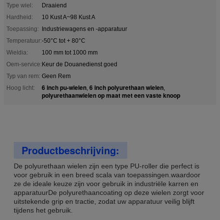
Type wiel:
Draaiend
Hardheid:
10 Kust A~98 Kust A
Toepassing:
Industriewagens en -apparatuur
Temperatuur:
-50°C tot + 80°C
Wieldia:
100 mm tot 1000 mm
Oem-service:
Keur de Douanedienst goed
Typ van rem:
Geen Rem
6 inch pu-wielen
6 inch polyurethaan wielen
Hoog licht:
,
,
polyurethaanwielen op maat met een vaste knoop
Productbeschrijving:
De polyurethaan wielen zijn een type PU-roller die perfect is
voor gebruik in een breed scala van toepassingen.waardoor
ze de ideale keuze zijn voor gebruik in industriële karren en
apparatuurDe polyurethaancoating op deze wielen zorgt voor
uitstekende grip en tractie, zodat uw apparatuur veilig blijft
tijdens het gebruik.