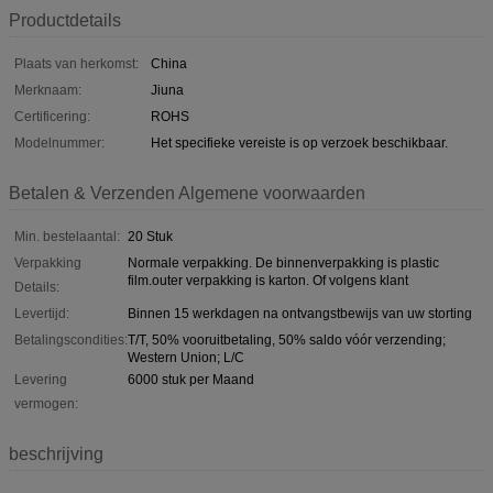
Productdetails
Plaats van herkomst:
China
Merknaam:
Jiuna
Certificering:
ROHS
Modelnummer:
Het specifieke vereiste is op verzoek beschikbaar.
Betalen & Verzenden Algemene voorwaarden
Min. bestelaantal:
20 Stuk
Verpakking
Normale verpakking. De binnenverpakking is plastic
film.outer verpakking is karton. Of volgens klant
Details:
Levertijd:
Binnen 15 werkdagen na ontvangstbewijs van uw storting
Betalingscondities:
T/T, 50% vooruitbetaling, 50% saldo vóór verzending;
Western Union; L/C
Levering
6000 stuk per Maand
vermogen:
beschrijving