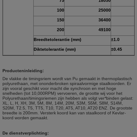
75
18050
100
25000
150
36400
200
49100
Breedtetolerantie (mm)
±1.0
Diktetolerantie (mm)
±0.45
Producteninleiding:
De vlakke de timingsriem wordt van Pu gemaakt in thermoplastisch
polyurethaan, met ononderbroken spiraalvormige staalkoorden. Er
zijn vooral geschikt voor macht die synchroon en met hoge
snelheden (tot 10,000RPM) vervoeren, de grootte wij voor het
Polyurethaan/timingsriemen zijn hebben als volgt ver*binden gelast:
XL, L, H, XH, 3M, 5M, 8M, 14M, 20M, S3M, S5M, S8M, S14M,
S20M, T2.5, T5, TT5, T10, T20, AT5, AT10, AT20 ENZ. De grootste
breedte is 200mm. Versterk koord kan van staalkoord of Kevlar-
koord worden gemaakt.
De dienstverplichting: