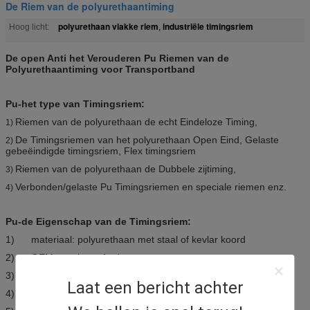
De Riem van de polyurethaantiming
polyurethaan vlakke riem
industriële timingsriem
Hoog licht:
,
De open Anti het Verouderen Pu Riemen van de
Polyurethaantiming voor Transportband
Pu-het type van Timingsriem:
Riemen van de polyurethaan de echt Eindeloze Timing,
1)
De Timingsriemen van het polyurethaan Open Eind, Gelaste
2)
gebeëindigde timingsriem, Flex timingsriem
Riemen van de polyurethaan de Dubbele zijtiming,
3)
Verbonden/gelaste Pu Timingsriemen en speciale riemen enz.
4)
Pu-de Eigenschap van de Timingsriem:
1) materiaal: polyurethaan met staal of kevlar koord
2) OEM, steekproeforde
3) concurrerende prijs
Laat een bericht achter
4) Goede anti-cracking prestaties.