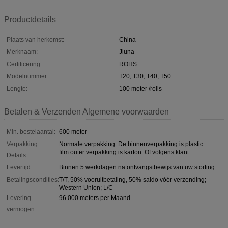
Productdetails
Plaats van herkomst:
China
Merknaam:
Jiuna
Certificering:
ROHS
Modelnummer:
T20, T30, T40, T50
Lengte:
100 meter /rolls
Betalen & Verzenden Algemene voorwaarden
Min. bestelaantal:
600 meter
Verpakking
Normale verpakking. De binnenverpakking is plastic
film.outer verpakking is karton. Of volgens klant
Details:
Levertijd:
Binnen 5 werkdagen na ontvangstbewijs van uw storting
Betalingscondities:
T/T, 50% vooruitbetaling, 50% saldo vóór verzending;
Western Union; L/C
Levering
96.000 meters per Maand
vermogen: