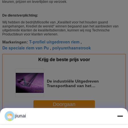
kleuren, prijzen en levertijden op verzoek.
De dienstverplichting:
Wij hebben de bedrijfsfilosofie van „Kwaliteit voor het houden gaand
aangehangen, Krediet de wereld“ winnen begaand aan het aanbieden van
uitgebreide klanten de kwaliteitsdiensten, kunnen wij nog Technische
Productsteun voor klanten verlenen.
T-profiel uitgedreven riem
Markeringen:
,
De speciale riem van Pu
polyurethaanstrook
,
Krijg de beste prijs voor
De industriële Uitgedreven
Transportband van het
Polyurethaant Profiel Voor
Industrie van het Voedselproces
Doorgaan
jiunai
Uitgedreven Polyurethaan
Meer