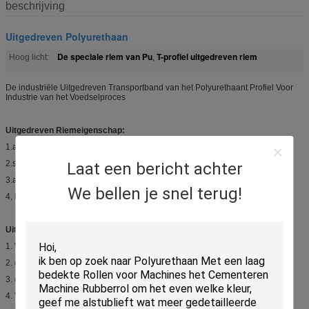
beschrijving
Uitgedreven Polyurethaan
De speciale riem van Pu
T-profiel uitgedreven riem
Hoog licht:
,
De industriële Uitgedreven Transportband van het Polyurethaant Profiel Voor
Industrie van het Voedselproces
Uitgedreven Riemeigenschap:
1.anti-olie,
2.solvent weerstand,
Laat een bericht achter
3.abrasion weerstand,
We bellen je snel terug!
4, hoge elasticiteit.
Uitgedreven Riemtoepassing:
1. Wijd gebruikt in het verfraaien van machine,
2. druklijnen,
3. de textielindustrie,
4. Vervoersysteem met t-Profielen riem,