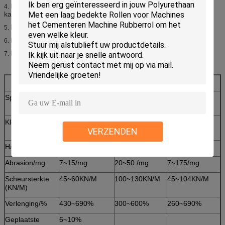
De industrie van de aluminiumsectie en de industrie van de
4.
kartonmachine.
Plakkende filmmachine, verpakkingsmachine.
5.
Machinedelen,
6.
Document en de rol van de textieldruktransportband, enz.
7.
Transportbandrol
Laagpu staal
Pu rol
Specificatie
Gebaseerd op
tekeningen
Kleur
Om het even
Om het even
Om het even
VERZENDEN
welke kleur
welke kleur
welke kleur
Hardheidskust
35~98 A
Abrasion/mg
7~15/mg
20~50 /mg
7~175/mg
Scheursterkte
45~60KN/M
100~130KN/M
45~104KN/M
(KN/M)
Verlenging/%
430~690%
300~600%
260~690%
Geplaatste
6~10%