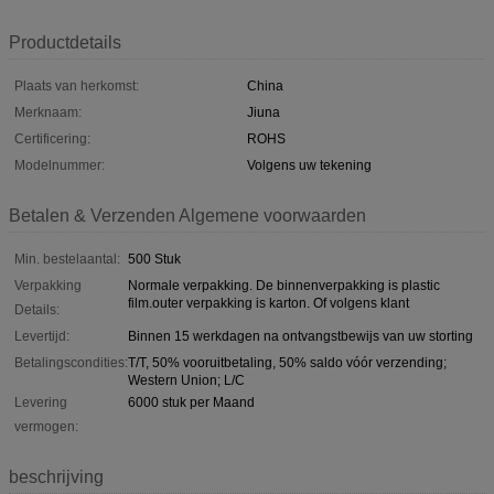
Productdetails
Plaats van herkomst:
China
Merknaam:
Jiuna
Certificering:
ROHS
Modelnummer:
Volgens uw tekening
Betalen & Verzenden Algemene voorwaarden
Min. bestelaantal:
500 Stuk
Verpakking
Normale verpakking. De binnenverpakking is plastic
film.outer verpakking is karton. Of volgens klant
Details:
Levertijd:
Binnen 15 werkdagen na ontvangstbewijs van uw storting
Betalingscondities:
T/T, 50% vooruitbetaling, 50% saldo vóór verzending;
Western Union; L/C
Levering
6000 stuk per Maand
vermogen:
beschrijving