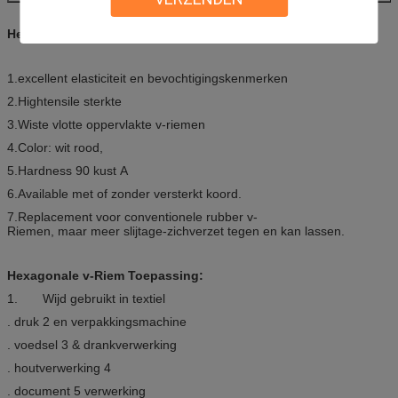
Hexagonale v-Riem Eigenschap:
1.excellent elasticiteit en bevochtigingskenmerken
2.Hightensile sterkte
3.Wiste vlotte oppervlakte v-riemen
4.Color: wit rood,
5.Hardness 90 kust A
6.Available met of zonder versterkt koord.
7.Replacement voor conventionele rubber v-
Riemen, maar meer slijtage-zichverzet tegen en kan lassen.
Hexagonale v-Riem Toepassing:
1. Wijd gebruikt in textiel
. druk 2 en verpakkingsmachine
. voedsel 3 & drankverwerking
. houtverwerking 4
. document 5 verwerking