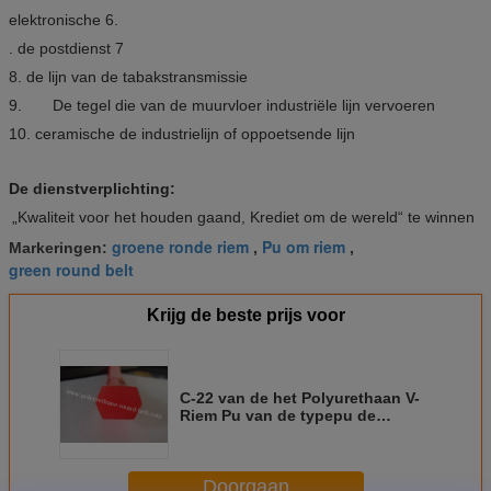
elektronische 6.
. de postdienst 7
8. de lijn van de tabakstransmissie
9. De tegel die van de muurvloer industriële lijn vervoeren
10. ceramische de industrielijn of oppoetsende lijn
De dienstverplichting:
„Kwaliteit voor het houden gaand, Krediet om de wereld“ te winnen
groene ronde riem
Pu om riem
Markeringen:
,
,
green round belt
Krijg de beste prijs voor
C-22 van de het Polyurethaan V-
Riem Pu van de typepu de
Dubbele riem hexagonale riem
voor ceramische industrieel
Doorgaan