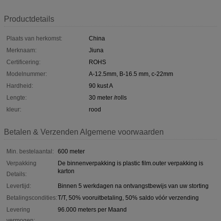
Productdetails
Plaats van herkomst:
China
Merknaam:
Jiuna
Certificering:
ROHS
Modelnummer:
A-12.5mm, B-16.5 mm, c-22mm
Hardheid:
90 kust A
Lengte:
30 meter /rolls
kleur:
rood
Betalen & Verzenden Algemene voorwaarden
Min. bestelaantal:
600 meter
Verpakking
De binnenverpakking is plastic film.outer verpakking is
karton
Details:
Levertijd:
Binnen 5 werkdagen na ontvangstbewijs van uw storting
Betalingscondities:
T/T, 50% vooruitbetaling, 50% saldo vóór verzending
Levering
96.000 meters per Maand
vermogen: