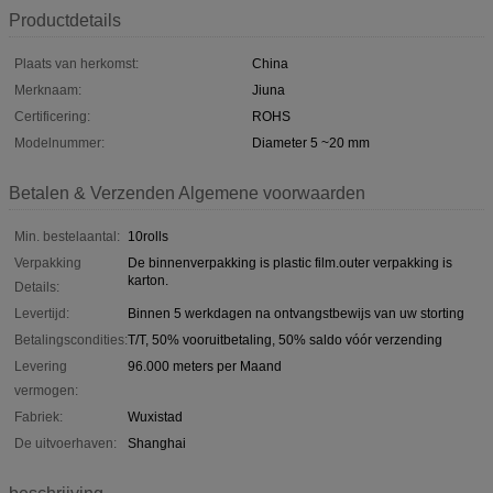
Productdetails
Plaats van herkomst:
China
Merknaam:
Jiuna
Certificering:
ROHS
Modelnummer:
Diameter 5 ~20 mm
Betalen & Verzenden Algemene voorwaarden
Min. bestelaantal:
10rolls
Verpakking
De binnenverpakking is plastic film.outer verpakking is
karton.
Details:
Levertijd:
Binnen 5 werkdagen na ontvangstbewijs van uw storting
Betalingscondities:
T/T, 50% vooruitbetaling, 50% saldo vóór verzending
Levering
96.000 meters per Maand
vermogen:
Fabriek:
Wuxistad
De uitvoerhaven:
Shanghai