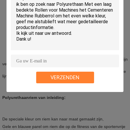
. druk 2 en verpakkingsmachine
. voedsel 3 & drankverwerking
. houtverwerking 4
. document 5 verwerking
elektronische 6.
. de postdienst 7
8. de lijn van de tabakstransmissie
9. De tegel die van de muurvloer industriële lijn
vervoeren
10. Ceramische de industrielijn of oppoetsende
lijn
VERZENDEN
Polyurethaanriem van inleiding:
De speciale kleur om riem kan naar maat gemaakt zijn,
Gele en blauwe parel om riem die op de fitness van de sportenvrije