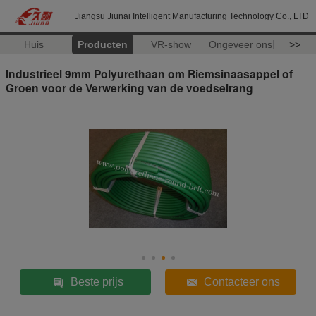
Jiangsu Jiunai Intelligent Manufacturing Technology Co., LTD
Huis
Producten
VR-show
Ongeveer ons
>>
Industrieel 9mm Polyurethaan om Riemsinaasappel of
Groen voor de Verwerking van de voedselrang
Beste prijs
Contacteer ons