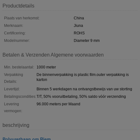
Productdetails
Plaats van herkomst:
China
Merknaam:
Jiuna
Certificering:
ROHS
Modelnummer:
Diameter 9 mm
Betalen & Verzenden Algemene voorwaarden
Min. bestelaantal:
1000 meter
Verpakking
De binnenverpakking is plastic film.outer verpakking is
karton
Details:
Levertijd:
Binnen 5 werkdagen na ontvangstbewijs van uw storting
Betalingscondities:
T/T, 50% vooruitbetaling, 50% saldo vóór verzending
Levering
96.000 meters per Maand
vermogen:
beschrijving
Polyurethaan om Riem