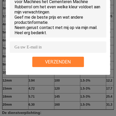
2.5mm
0.87
22
1.5-3%
0.4
3mm
0.98
25
1.5-3%
0.7
3.5mm
1.18
30
1.5-3%
0.95
4mm
1.38
35
1.5-3%
1.2
5mm
1.57
40
1.5-3%
2.0
6mm
1.97
50
1.5-3%
3.2
7mm
2.17
55
1.5-3%
4.1
8mm
2.56
65
1.5-3%
5.0
VERZENDEN
9mm
2.95
75
1.5-3%
6.8
10mm
2.95
75
1.5-3%
7.7
12mm
3.94
100
1.5-3%
12.2
15mm
4.72
120
1.5-3%
17.7
18mm
5.71
145
1.5-3%
25.4
20mm
6.30
160
1.5-3%
31.3
De dienstverplichting: