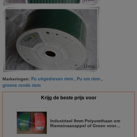
Pu uitgedreven riem
Pu om riem
Markeringen:
,
,
groene ronde riem
Krijg de beste prijs voor
Industrieel 9mm Polyurethaan om
Riemsinaasappel of Groen voor
de Verwerking van de
voedselrang