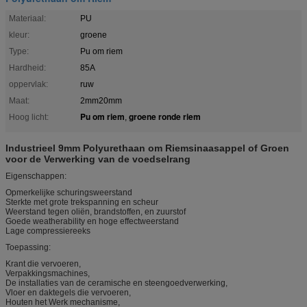
Materiaal:
PU
kleur:
groene
Type:
Pu om riem
Hardheid:
85A
oppervlak:
ruw
Maat:
2mm20mm
Pu om riem
groene ronde riem
Hoog licht:
,
Industrieel 9mm Polyurethaan om Riemsinaasappel of Groen
voor de Verwerking van de voedselrang
Eigenschappen:
Opmerkelijke schuringsweerstand
Sterkte met grote trekspanning en scheur
Weerstand tegen oliën, brandstoffen, en zuurstof
Goede weatherability en hoge effectweerstand
Lage compressiereeks
Toepassing:
Krant die vervoeren,
Verpakkingsmachines,
De installaties van de ceramische en steengoedverwerking,
Vloer en daktegels die vervoeren,
Houten het Werk mechanisme,