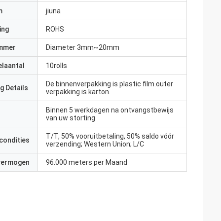
m
jiuna
ing
ROHS
mmer
Diameter 3mm~20mm
elaantal
10rolls
De binnenverpakking is plastic film.outer
g Details
verpakking is karton.
Binnen 5 werkdagen na ontvangstbewijs
van uw storting
T/T, 50% vooruitbetaling, 50% saldo vóór
condities
verzending; Western Union; L/C
 vermogen
96.000 meters per Maand