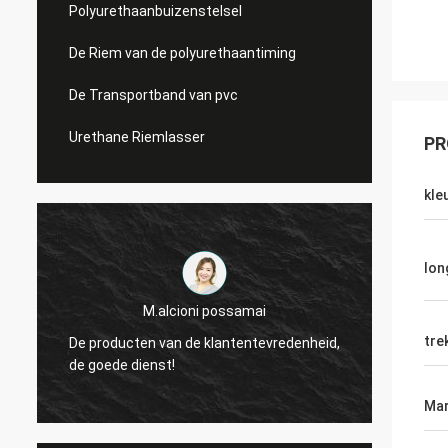
Polyurethaanbuizenstelsel
De Riem van de polyurethaantiming
De Transportband van pvc
Urethane Riemlasser
PR
kle
lon
Mr.Mike
tre
redenheid,
wij zijn zeer geïmponeerd met de kwaliteit
van de riemen u produceerde.
Mar