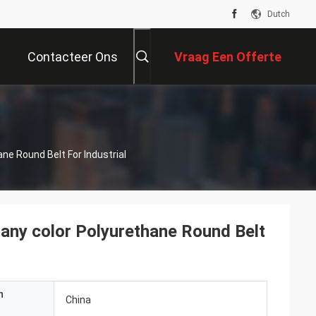
Dutch
Contacteer Ons
Vraag Een Offerte
Aan
High Tensile And Tear Strength Resistance Any Color Polyurethane Round Belt For Industrial
 any color Polyurethane Round Belt
n
China