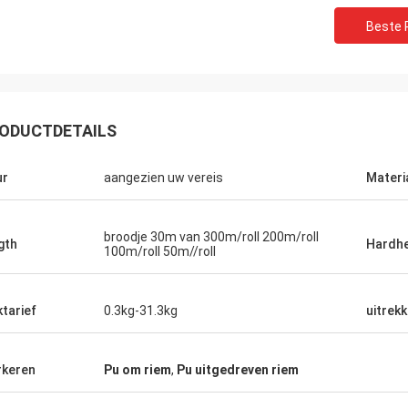
Beste P
ODUCTDETAILS
ur
aangezien uw vereis
Materi
broodje 30m van 300m/roll 200m/roll
gth
Hardhe
100m/roll 50m//roll
M. jone
M.a
ktarief
0.3kg-31.3kg
uitrekk
uw producten zijn zeer populair in mijn
De producten v
markten.
de goede diens
keren
Pu om riem
,
Pu uitgedreven riem