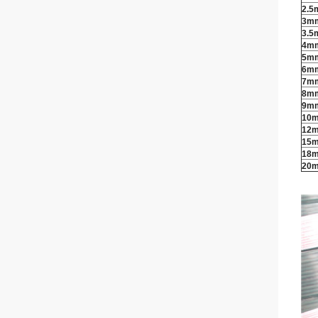
2.
3m
3.
4m
5m
6m
7m
8m
9m
10
12
15
18
20