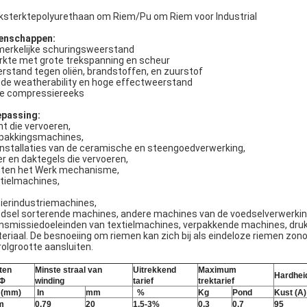
ksterktepolyurethaan om Riem/Pu om Riem voor lndustrial
enschappen:
erkelijke schuringsweerstand
rkte met grote trekspanning en scheur
rstand tegen oliën, brandstoffen, en zuurstof
de weatherability en hoge effectweerstand
e compressiereeks
passing:
nt die vervoeren,
pakkingsmachines,
installaties van de ceramische en steengoedverwerking,
er en daktegels die vervoeren,
ten het Werk mechanisme,
tielmachines,
ierindustriemachines,
dsel sorterende machines, andere machines van de voedselverwerkin
nsmissiedoeleinden van textielmachines, verpakkende machines, dru
eriaal. De besnoeiing om riemen kan zich bij als eindeloze riemen zono
rolgrootte aansluiten.
ten
Minste straal van
Uitrekkend
Maximum
Hardhei
.Φ
winding
tarief
trektarief
 (mm)
In
mm
%
Kg
Pond
Kust (A)
m
0.79
20
1.5-3%
0.3
0.7
95