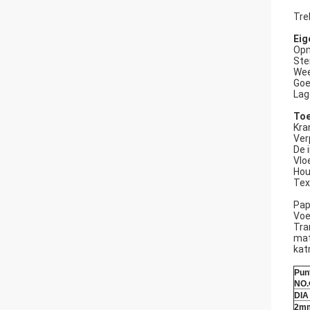
Tre
Eig
Opm
Ste
Wee
Goe
Lag
Toe
Kra
Ver
De 
Vlo
Hou
Tex
Pap
Voe
Tra
mat
kat
Pun
NO
DIA
2m