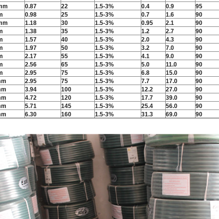
5mm
0.87
22
1.5-3%
0.4
0.9
95
m
0.98
25
1.5-3%
0.7
1.6
90
5mm
1.18
30
1.5-3%
0.95
2.1
90
m
1.38
35
1.5-3%
1.2
2.7
90
m
1.57
40
1.5-3%
2.0
4.3
90
m
1.97
50
1.5-3%
3.2
7.0
90
m
2.17
55
1.5-3%
4.1
9.0
90
m
2.56
65
1.5-3%
5.0
11.0
90
m
2.95
75
1.5-3%
6.8
15.0
90
mm
2.95
75
1.5-3%
7.7
17.0
90
mm
3.94
100
1.5-3%
12.2
27.0
90
mm
4.72
120
1.5-3%
17.7
39.0
90
mm
5.71
145
1.5-3%
25.4
56.0
90
mm
6.30
160
1.5-3%
31.3
69.0
90