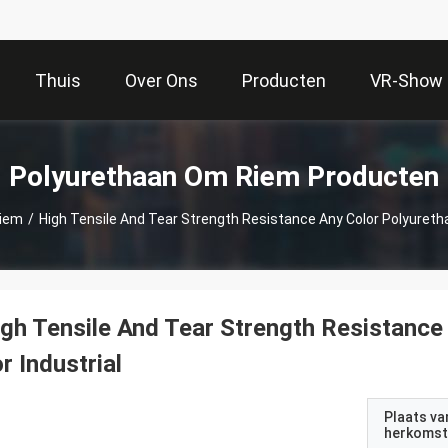
Thuis
Over Ons
Producten
VR-Show
Polyurethaan Om Riem Producten
Riem
/
gh Tensile And Tear Strength Resistance
r Industrial
Plaats va
herkomst