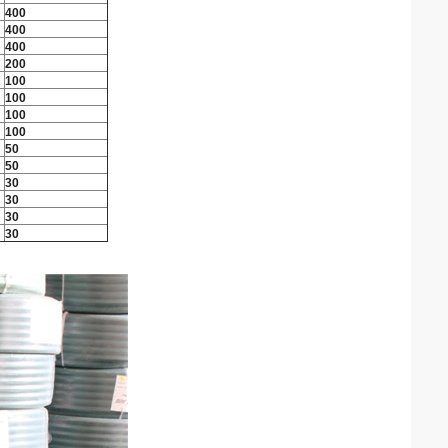
400
400
400
200
100
100
100
100
50
50
30
30
30
30