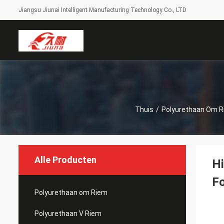
Jiangsu Jiunai Intelligent Manufacturing Technology Co., LTD
Thuis
/
Polyurethaan Om 
Alle Producten
Hi
Fo
Polyurethaan om Riem
Polyurethaan V Riem