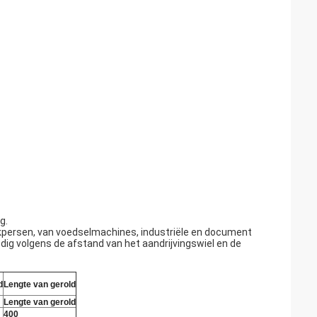
g.
kpersen, van voedselmachines, industriële en document
dig volgens de afstand van het aandrijvingswiel en de
d
Lengte van gerold
Lengte van gerold
400