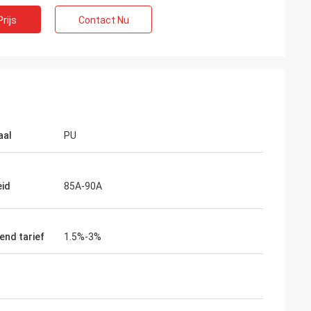
rijs
Contact Nu
aal
PU
id
85A-90A
lcioni possamai
end tarief
1.5%-3%
an de klantentevredenheid,
t!