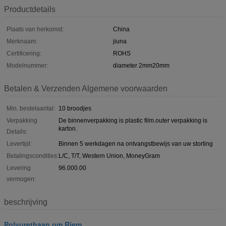
Productdetails
Plaats van herkomst:
China
Merknaam:
jiuna
Certificering:
ROHS
Modelnummer:
diameter 2mm20mm
Betalen & Verzenden Algemene voorwaarden
Min. bestelaantal:
10 broodjes
Verpakking
De binnenverpakking is plastic film.outer verpakking is
karton.
Details:
Levertijd:
Binnen 5 werkdagen na ontvangstbewijs van uw storting
Betalingscondities:
L/C, T/T, Western Union, MoneyGram
Levering
96.000.00
vermogen:
beschrijving
Polyurethaan om Riem