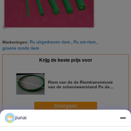
Pu uitgedreven riem
Pu om riem
Markeringen:
,
,
groene ronde riem
Krijg de beste prijs voor
Riem van de de Riemtransmissie
van de scheurweerstand Pu de
Ruwe Ronde met Hardheid 85A
Doorgaan
jiunai
Polyurethaan om Riem
Meer