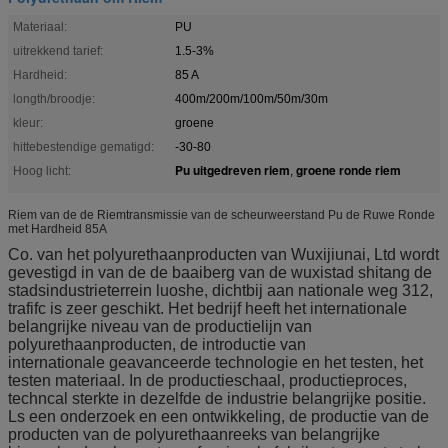
Materiaal:
PU
uitrekkend tarief:
1.5-3%
Hardheid:
85 A
longth/broodje:
400m/200m/100m/50m/30m
kleur:
groene
hittebestendige gematigd:
-30-80
Pu uitgedreven riem
groene ronde riem
Hoog licht:
,
Riem van de de Riemtransmissie van de scheurweerstand Pu de Ruwe Ronde
met Hardheid 85A
Co. van het polyurethaanproducten van Wuxijiunai, Ltd wordt
gevestigd in van de de baaiberg van de wuxistad shitang de
stadsindustrieterrein luoshe, dichtbij aan nationale weg 312,
trafifc is zeer geschikt. Het bedrijf heeft het internationale
belangrijke niveau van de productielijn van
polyurethaanproducten, de introductie van
internationale geavanceerde technologie en het testen, het
testen materiaal. In de productieschaal, productieproces,
techncal sterkte in dezelfde de industrie belangrijke positie.
Ls een onderzoek en een ontwikkeling, de productie van de
producten van de polyurethaanreeks van belangrijke